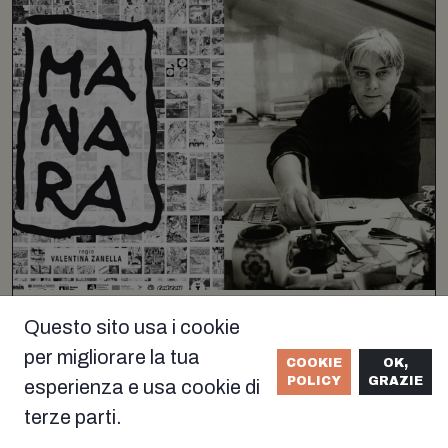
Manara, il documentario dedicato a
Questo sito usa i cookie
Milo Manara debutta alla Mostra del
per migliorare la tua
Cinema di Venezia
COOKIE
OK,
POLICY
GRAZIE
esperienza e usa cookie di
terze parti.
SCOPRI DI PIÙ