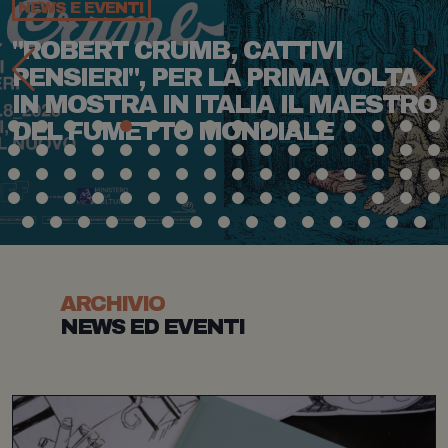
NEWS E EVENTI
RUMB, CATTIVI
COMICON O
 PER LA PRIMA VOLTA
FUORIFEST
IN ITALIA IL MAESTRO
CITTÀ
TTO MONDIALE
ARCHIVIO
NEWS ED EVENTI