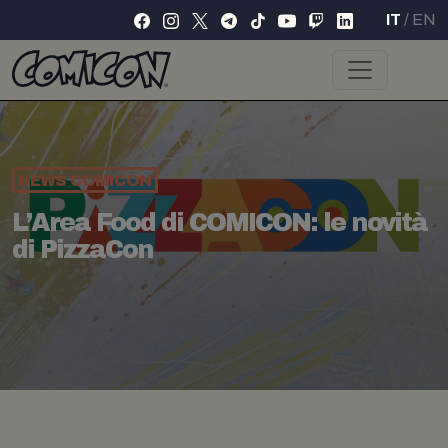
IT
/
EN
NEWS
COMICON
L’Area Food di COMICON: le novità
di PizzaCon