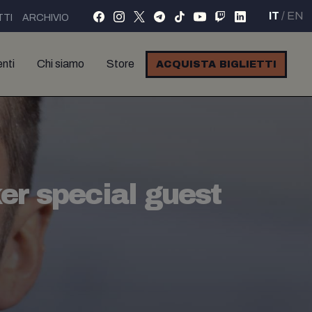
IT
/
EN
TI
ARCHIVIO
nti
Chi siamo
Store
ACQUISTA BIGLIETTI
er special guest