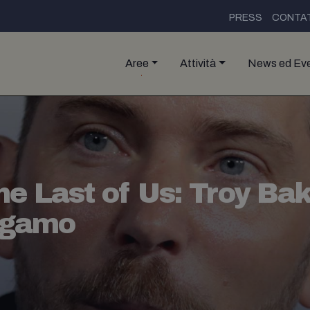
PRESS
CONTAT
Aree
Attività
News ed Eve
e Last of Us: Troy Bak
rgamo