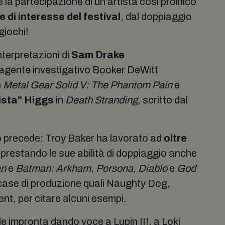
 partecipazione di un artista così prolifico
e di interesse del festival
, dal doppiaggio
ogiochi!
nterpretazioni di
Sam Drake
l’agente investigativo Booker DeWitt
n
Metal Gear Solid V: The Phantom Pain
e
orista” Higgs
in
Death Stranding
, scritto dal
lo precede: Troy Baker ha lavorato ad
oltre
 prestando le sue abilità di doppiaggio anche
an
e
Batman: Arkham
,
Persona
,
Diablo
e
God
 case di produzione quali Naughty Dog,
t, per citare alcuni esempi.
le impronta dando voce a Lupin III, a Loki