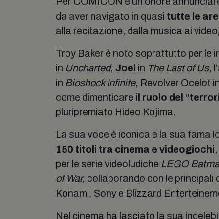
Per COMICON è un onore annunciare la
da aver navigato in quasi
tutte le are
alla recitazione, dalla musica ai vide
Troy Baker è noto soprattutto per le i
in
Uncharted
,
Joel
in
The Last of Us
, 
in
Bioshock Infinite
, Revolver Ocelot i
come dimenticare
il ruolo del “terr
pluripremiato Hideo Kojima.
La sua voce è iconica e la sua fama 
150 titoli tra cinema e videogiochi
,
per le serie videoludiche
LEGO Batm
of War,
collaborando con le principali
Konami, Sony e Blizzard Enterteinemen
Nel cinema ha lasciato la sua indelebi