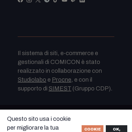
Il sistema di siti, e-commerce e
gestionali di COMICON è stato
realizzato in collaborazione con
Studiolabo
e
Procne
, e con il
supporto di
SIMEST
(Gruppo CDP).
© COPYRIGHT COMICON 2022 Tutti i diritti
Questo sito usa i cookie
riservati - VISIONA SOC. COOP. VICO
per migliorare la tua
SANTA MARIA A CAPPELLA VECCHIA 11,
COOKIE
OK,